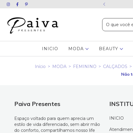
ida chame no WhatsApp
INICIO
MODA
BEAUTY
Início
>
MODA
>
FEMININO
>
CALÇADOS
>
Não t
Paiva Presentes
INSTIT
INICIO
Espaço voltado para quem aprecia um
estilo de vida diferenciado, sem abrir mão
Atendimen
do conforto, compartilhamos nosso life