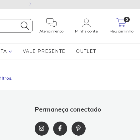
Está com dúvida cham
0
Atendimento
Minha conta
Meu carrinho
STA
VALE PRESENTE
OUTLET
ltros.
Permaneça conectado