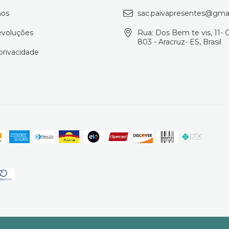
os
sac.paivapresentes@gma
evoluções
Rua: Dos Bem te vis, 11- 
803 - Aracruz- ES, Brasil
 privacidade