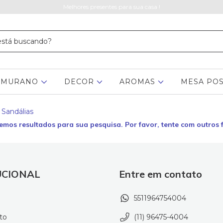
Melhores presentes para sua casa !
MURANO
DECOR
AROMAS
MESA PO
Sandálias
emos resultados para sua pesquisa. Por favor, tente com outros fi
UCIONAL
Entre em contato
5511964754004
to
(11) 96475-4004