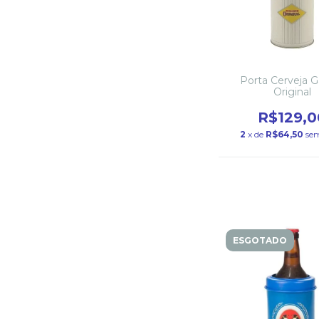
Porta Cerveja G
Original
R$129,0
2
x de
R$64,50
sem
ESGOTADO