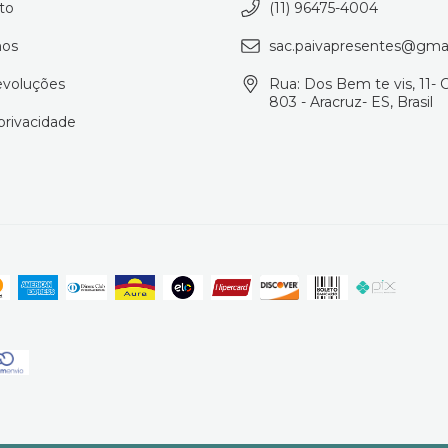
to
(11) 96475-4004
os
sac.paivapresentes@gma
evoluções
Rua: Dos Bem te vis, 11- 
803 - Aracruz- ES, Brasil
 privacidade