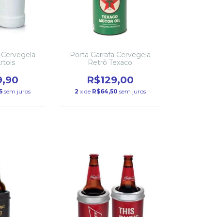
a Cervegela
Porta Garrafa Cervegela
rtois
Retrô Texaco
9,90
R$129,00
5
sem juros
2
x de
R$64,50
sem juros