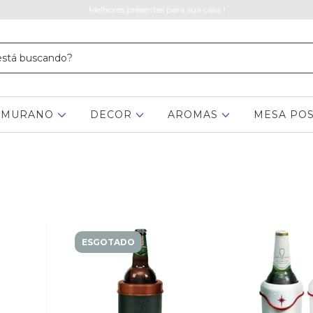
Melhores presentes para sua casa !
MURANO
DECOR
AROMAS
MESA PO
ESGOTADO