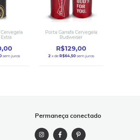
a Cervegela
Porta Garrafa Cervegela
Extra
Budweiser
0,00
R$129,00
0
sem juros
2
x de
R$64,50
sem juros
Permaneça conectado