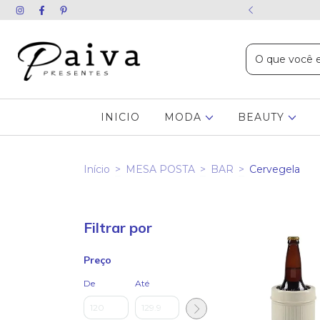
ida chame no WhatsApp
INICIO
MODA
BEAUTY
Início
>
MESA POSTA
>
BAR
>
Cervegela
Filtrar por
Preço
De
Até