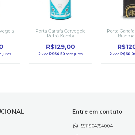
rvegela
Porta Garrafa Cervegela
Porta Garraf
Retrô Kombi
Brahma 
0
R$129,00
R$12
 juros
2
x de
R$64,50
sem juros
2
x de
R$60,0
UCIONAL
Entre em contato
5511964754004