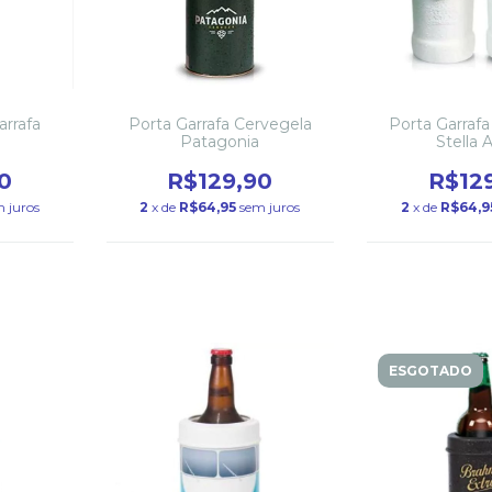
arrafa
Porta Garrafa Cervegela
Porta Garraf
Patagonia
Stella A
0
R$129,90
R$12
 juros
2
x de
R$64,95
sem juros
2
x de
R$64,9
ESGOTADO