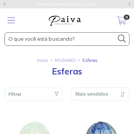
Melhores presentes para sua casa !
0
Início
>
MURANO
>
Esferas
Esferas
Filtrar