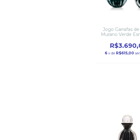
Jogo Garrafas de 
Murano Verde Es
R$3.690,
6
x de
R$615,00
se