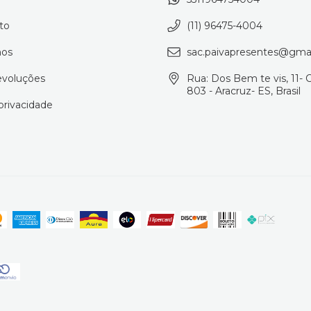
to
(11) 96475-4004
os
sac.paivapresentes@gma
evoluções
Rua: Dos Bem te vis, 11- 
803 - Aracruz- ES, Brasil
 privacidade