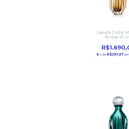
Garrafa Cristal 
Âmbar 41 
R$1.690,
6
x de
R$281,67
se