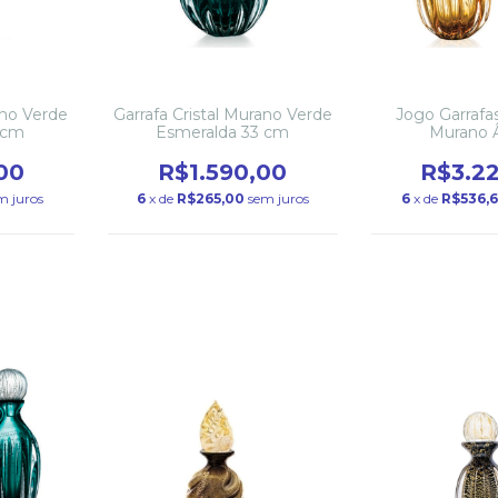
ano Verde
Garrafa Cristal Murano Verde
Jogo Garrafas
 cm
Esmeralda 33 cm
Murano 
00
R$1.590,00
R$3.2
m juros
6
x de
R$265,00
sem juros
6
x de
R$536,