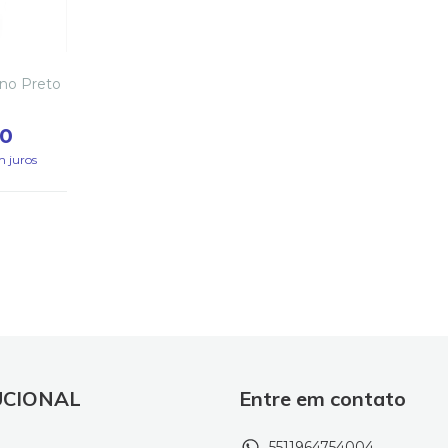
ano Preto
00
m juros
UCIONAL
Entre em contato
5511964754004