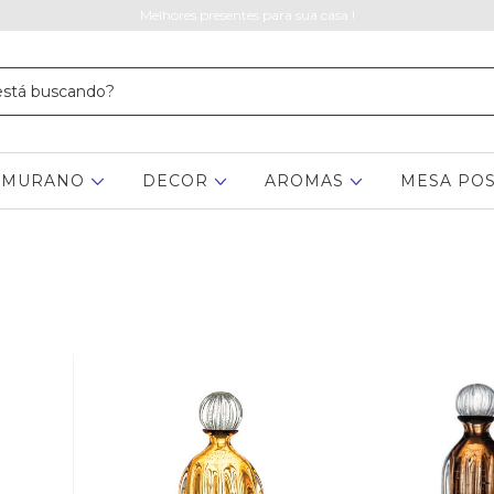
Melhores presentes para sua casa !
MURANO
DECOR
AROMAS
MESA PO