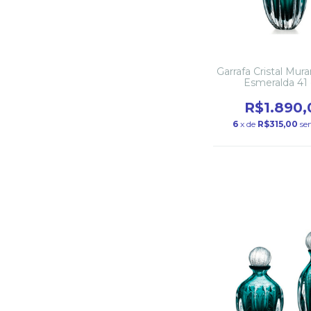
Garrafa Cristal Mur
Esmeralda 41
R$1.890,
6
x de
R$315,00
se