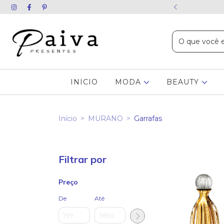
ida chame no WhatsApp
INICIO
MODA
BEAUTY
Início
>
MURANO
>
Garrafas
Filtrar por
Preço
De
Até