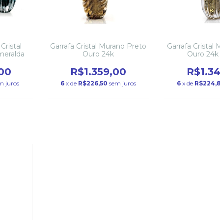
Cristal
Garrafa Cristal Murano Preto
Garrafa Cristal
meralda
Ouro 24k
Ouro 24k
00
R$1.359,00
R$1.3
m juros
6
x de
R$226,50
sem juros
6
x de
R$224,