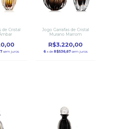
 de Cristal
Jogo Garrafas de Cristal
Âmbar
Murano Marrom
20,00
R$3.220,00
67
sem juros
6
x de
R$536,67
sem juros