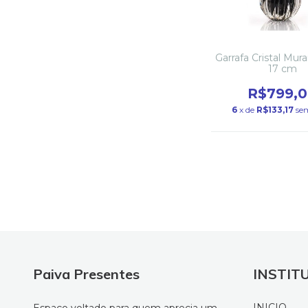
Garrafa Cristal Mur
17 cm
R$799,
6
x de
R$133,17
se
Paiva Presentes
INSTIT
INICIO
Espaço voltado para quem aprecia um