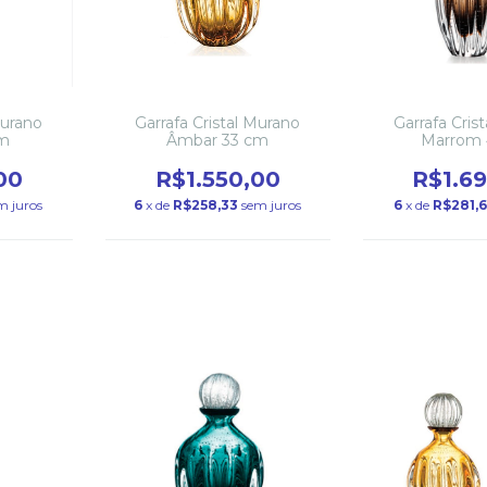
Murano
Garrafa Cristal Murano
Garrafa Cris
cm
Âmbar 33 cm
Marrom 
00
R$1.550,00
R$1.6
m juros
6
x de
R$258,33
sem juros
6
x de
R$281,