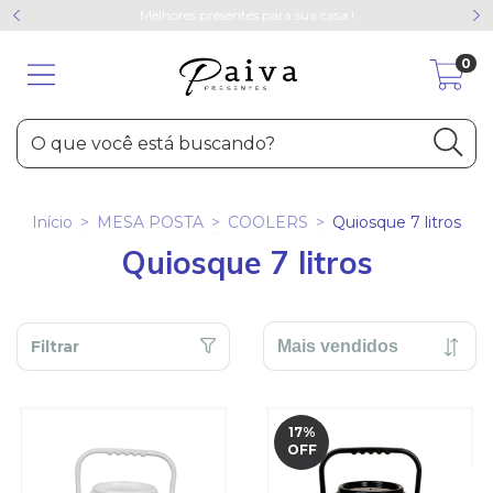
Melhores presentes para sua casa !
0
Início
>
MESA POSTA
>
COOLERS
>
Quiosque 7 litros
Quiosque 7 litros
Filtrar
17
%
OFF