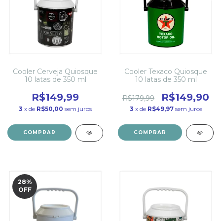
Cooler Cerveja Quiosque
Cooler Texaco Quiosque
10 latas de 350 ml
10 latas de 350 ml
R$149,99
R$149,90
R$179,99
3
x de
R$50,00
sem juros
3
x de
R$49,97
sem juros
28
%
OFF