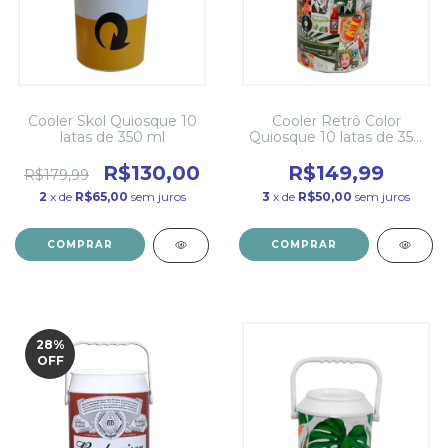
Cooler Skol Quiosque 10
Cooler Retrô Color
latas de 350 ml
Quiosque 10 latas de 350
ml
R$130,00
R$149,99
R$179,99
2
x de
R$65,00
sem juros
3
x de
R$50,00
sem juros
28
%
OFF