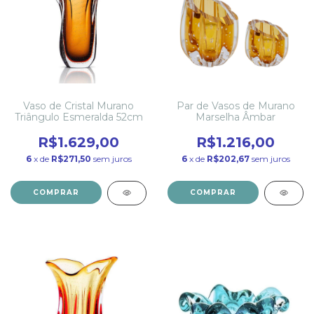
Vaso de Cristal Murano
Par de Vasos de Murano
Triângulo Esmeralda 52cm
Marselha Âmbar
R$1.629,00
R$1.216,00
6
x de
R$271,50
sem juros
6
x de
R$202,67
sem juros
COMPRAR
COMPRAR