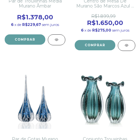
Par de Trouxinhas Média
Centro de Mesa De
Murano Âmbar
Murano São Marcos Azul e
Âmbar 72cm
R$1.378,00
R$1.899,99
R$1.650,00
6
x de
R$229,67
sem juros
6
x de
R$275,00
sem juros
COMPRAR
COMPRAR
Par de Gotas Murano
Conjunto Trouxinhas