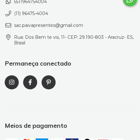
5511964754004
(11) 96475-4004
sac.paivapresentes@gmail.com
Rua: Dos Bem te vis, 11- CEP: 29.190-803 - Aracruz- ES,
Brasil
Permaneça conectado
Meios de pagamento