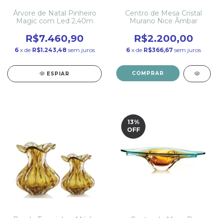
Árvore de Natal Pinheiro
Centro de Mesa Cristal
Magic com Led 2,40m
Murano Nice Âmbar
R$7.460,90
R$2.200,00
6
x de
R$1.243,48
sem juros
6
x de
R$366,67
sem juros
COMPRAR
ESPIAR
13
%
OFF