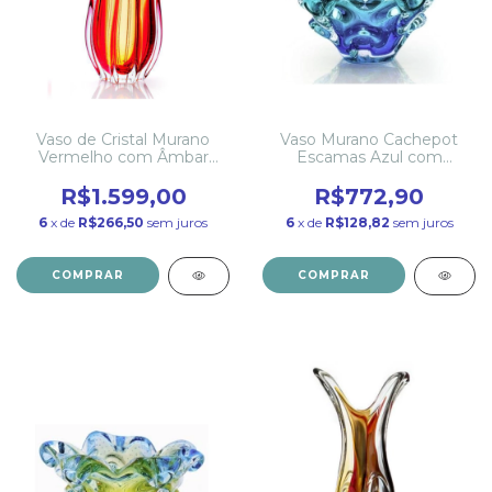
Vaso de Cristal Murano
Vaso Murano Cachepot
Vermelho com Âmbar
Escamas Azul com
47cm
Esmeralda
R$1.599,00
R$772,90
6
x de
R$266,50
sem juros
6
x de
R$128,82
sem juros
COMPRAR
COMPRAR