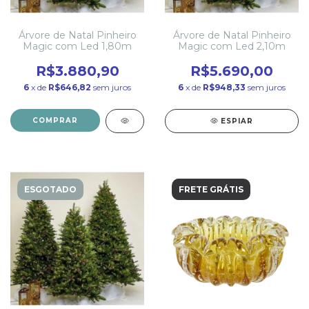
Árvore de Natal Pinheiro
Árvore de Natal Pinheiro
Magic com Led 1,80m
Magic com Led 2,10m
R$3.880,90
R$5.690,00
6
x de
R$646,82
sem juros
6
x de
R$948,33
sem juros
COMPRAR
ESPIAR
ESGOTADO
FRETE GRÁTIS