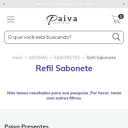
Melhores presentes para sua casa !
0
Início
>
AROMAS
>
SABONETES
>
Refil Sabonete
Refil Sabonete
Não temos resultados para sua pesquisa. Por favor, tente
com outros filtros.
Paiva Presentes