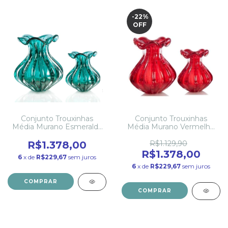
-22
%
OFF
Conjunto Trouxinhas
Conjunto Trouxinhas
Média Murano Esmeralda
Média Murano Vermelho
São Marcos
São Marcos
R$1.378,00
R$1.129,90
R$1.378,00
6
x de
R$229,67
sem juros
6
x de
R$229,67
sem juros
COMPRAR
COMPRAR