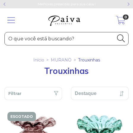
Melhores presentes para sua casa !
0
Início
>
MURANO
>
Trouxinhas
Trouxinhas
Filtrar
ESGOTADO