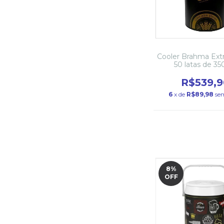
Cooler Brahma Extr
50 latas de 35
R$539,9
6
x de
R$89,98
se
8
%
OFF