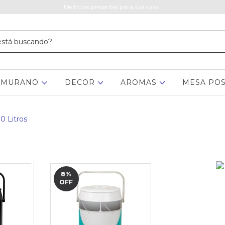
Melhores presentes para sua casa !
MURANO
DECOR
AROMAS
MESA PO
30 Litros
8
%
OFF