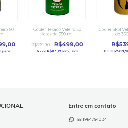
leiro 50
Cooler Texaco Veleiro 50
Cooler Skol Vel
 ml
latas de 350 ml
de 35
99,00
R$499,00
R$53
R$539,90
 juros
6
x de
R$83,17
sem juros
6
x de
R$89,9
UCIONAL
Entre em contato
5511964754004