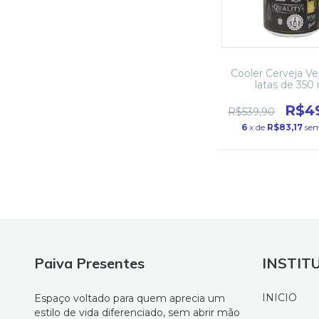
Cooler Cerveja Ve
latas de 350
R$4
R$539,90
6
x de
R$83,17
sem
Paiva Presentes
INSTIT
INICIO
Espaço voltado para quem aprecia um
estilo de vida diferenciado, sem abrir mão