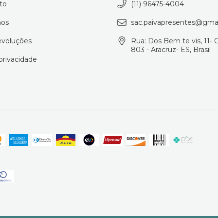
to
(11) 96475-4004
os
sac.paivapresentes@gma
evoluções
Rua: Dos Bem te vis, 11- 
803 - Aracruz- ES, Brasil
 privacidade