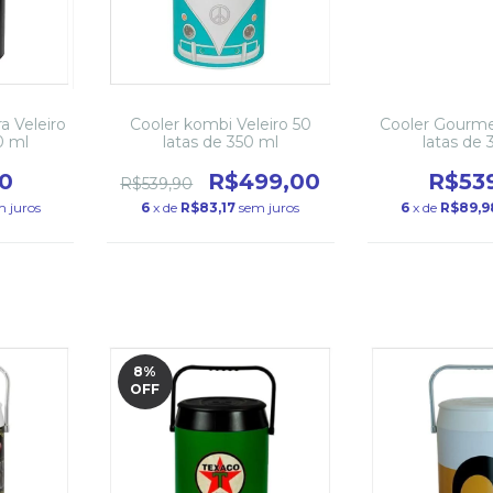
a Veleiro
Cooler kombi Veleiro 50
Cooler Gourme
0 ml
latas de 350 ml
latas de 
0
R$499,00
R$53
R$539,90
m juros
6
x de
R$83,17
sem juros
6
x de
R$89,9
8
%
OFF