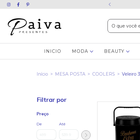
ida chame no WhatsApp
INICIO
MODA
BEAUTY
Início
>
MESA POSTA
>
COOLERS
>
Veleiro 
Filtrar por
Preço
De
Até