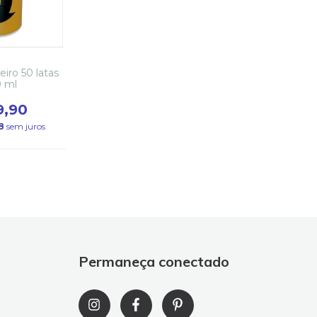
eiro 50 latas
0 ml
9,90
8
sem juros
Permaneça conectado