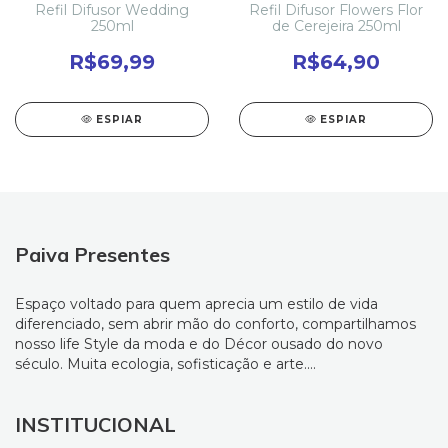
Refil Difusor Wedding
Refil Difusor Flowers Flor
250ml
de Cerejeira 250ml
R$69,99
R$64,90
ESPIAR
ESPIAR
Paiva Presentes
Espaço voltado para quem aprecia um estilo de vida
diferenciado, sem abrir mão do conforto, compartilhamos
nosso life Style da moda e do Décor ousado do novo
século. Muita ecologia, sofisticação e arte....
INSTITUCIONAL