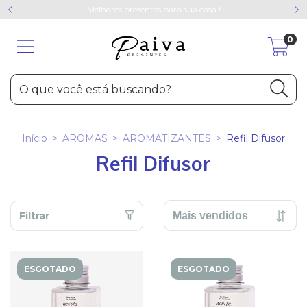
Melhores presentes para sua casa !
0
Início
>
AROMAS
>
AROMATIZANTES
>
Refil Difusor
Refil Difusor
Filtrar
ESGOTADO
ESGOTADO