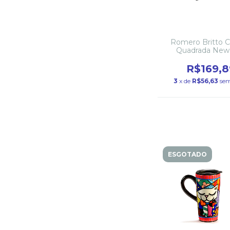
Romero Britto 
Quadrada New
Cerâmica
R$169,8
3
x de
R$56,63
sem
ESGOTADO