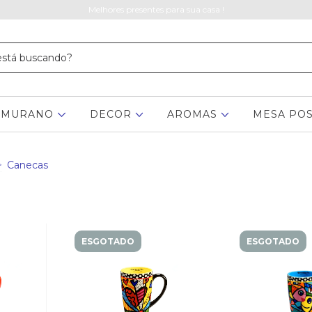
Melhores presentes para sua casa !
MURANO
DECOR
AROMAS
MESA PO
>
Canecas
ESGOTADO
ESGOTADO