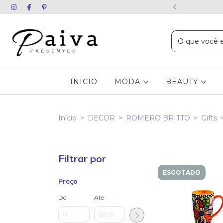
ida chame no WhatsApp
INICIO
MODA
BEAUTY
Início
>
DECOR
>
ROMERO BRITTO
>
Gifts
Filtrar por
ESGOTADO
Preço
De
Até