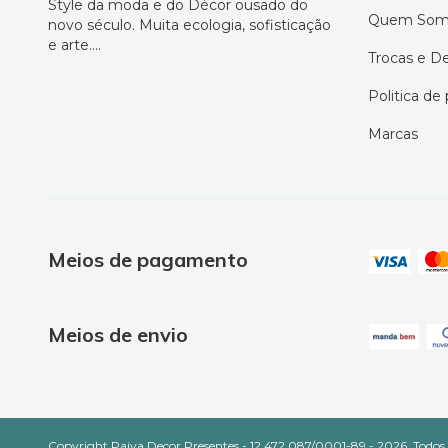
Style da moda e do Décor ousado do
Quem Som
novo século. Muita ecologia, sofisticação
e arte....
Trocas e D
Politica de
Marcas
Meios de pagamento
Meios de envio
Copyright Paiva Decor Presentes - 12.472.087/0001-89 - 2026. Todos o