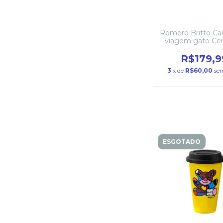
Romero Britto Ca
viagem gato Ce
R$179,9
3
x de
R$60,00
se
ESGOTADO