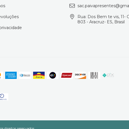
os
sac.paivapresentes@gma
evoluções
Rua: Dos Bem te vis, 11- 
803 - Aracruz- ES, Brasil
 privacidade
s direitos reservados.