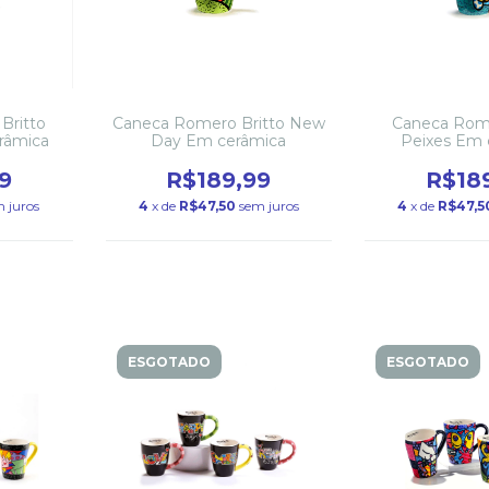
Britto
Caneca Romero Britto New
Caneca Rome
râmica
Day Em cerâmica
Peixes Em 
9
R$189,99
R$18
 juros
4
x de
R$47,50
sem juros
4
x de
R$47,5
ESGOTADO
ESGOTADO