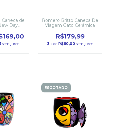
o Caneca de
Romero Britto Caneca De
New Day
Viagem Gato Cerâmica
ica
$169,00
R$179,99
3
sem juros
3
x de
R$60,00
sem juros
ESGOTADO