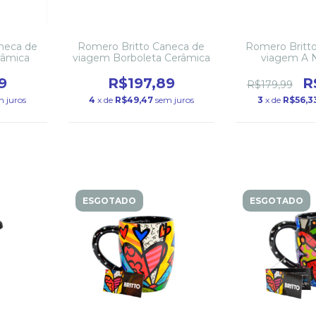
neca de
Romero Britto Caneca de
Romero Britt
râmica
viagem Borboleta Cerâmica
viagem A 
Cerâm
9
R$197,89
R
R$179,99
m juros
4
x de
R$49,47
sem juros
3
x de
R$56,3
ESGOTADO
ESGOTADO