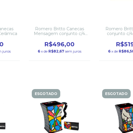
anecas
Romero Britto Canecas
Romero Brit
Cerâmica
Mensagem conjunto c/4
conjunto c/
Cerâmica
0
R$496,00
R$51
 juros
6
x de
R$82,67
sem juros
6
x de
R$86,5
ESGOTADO
ESGOTADO