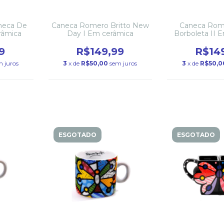
neca De
Caneca Romero Britto New
Caneca Rome
râmica
Day I Em cerâmica
Borboleta II 
9
R$149,99
R$14
m juros
3
x de
R$50,00
sem juros
3
x de
R$50,0
ESGOTADO
ESGOTADO