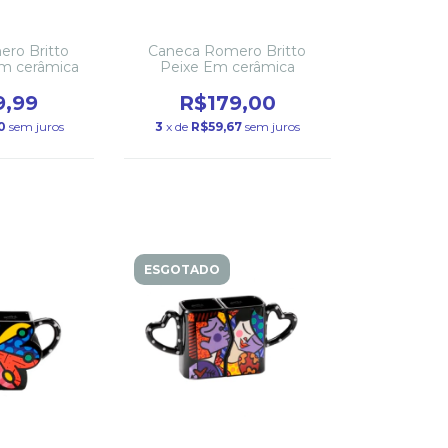
ro Britto
Caneca Romero Britto
Em cerâmica
Peixe Em cerâmica
9,99
R$179,00
0
sem juros
3
x de
R$59,67
sem juros
ESGOTADO