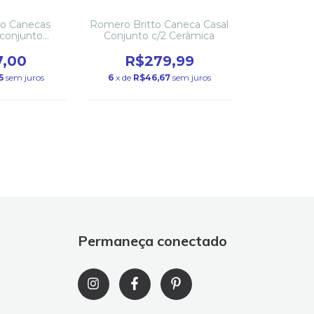
to Canecas
Romero Britto Caneca Casal
 conjunto
Conjunto c/2 Cerâmica
âmica
7,00
R$279,99
5
sem juros
6
x de
R$46,67
sem juros
Permaneça conectado