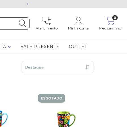
Está com dúvida cham
0
Atendimento
Minha conta
Meu carrinho
STA
VALE PRESENTE
OUTLET
ESGOTADO