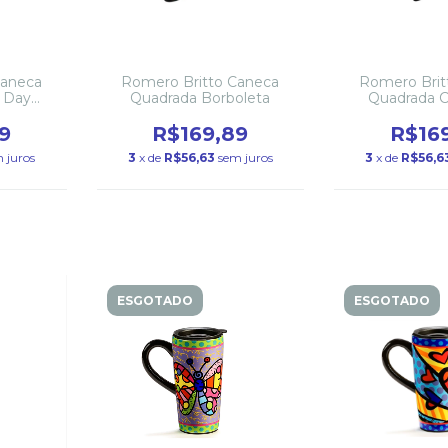
Caneca
Romero Britto Caneca
Romero Brit
 Day
Quadrada Borboleta
Quadrada C
Cerâm
9
R$169,89
R$16
 juros
3
x de
R$56,63
sem juros
3
x de
R$56,6
ESGOTADO
ESGOTADO