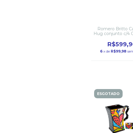
Romero Britto C
Hug conjunto c/4 
R$599,9
6
x de
R$99,98
sem
ESGOTADO