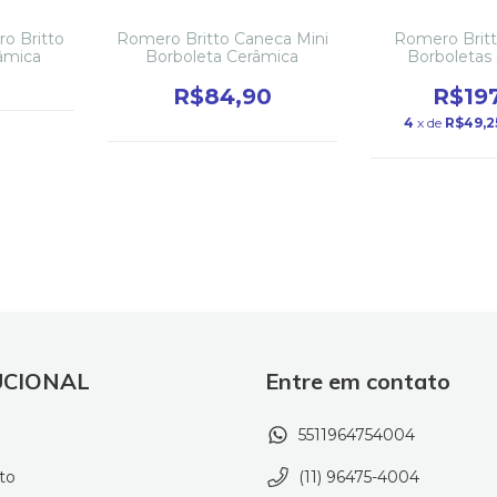
o Britto
Romero Britto Caneca Mini
Romero Brit
âmica
Borboleta Cerâmica
Borboletas
c/2Cer
R$84,90
R$19
4
x de
R$49,2
UCIONAL
Entre em contato
5511964754004
to
(11) 96475-4004