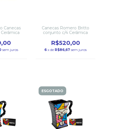
to Canecas
Canecas Romero Britto
4 Cerâmica
conjunto c/4 Cerâmica
9,00
R$520,00
0
sem juros
6
x de
R$86,67
sem juros
ESGOTADO