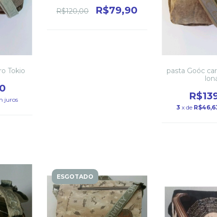
R$79,90
R$120,00
ro Tokio
pasta Goóc car
lon
0
R$13
m juros
3
x de
R$46,6
ESGOTADO