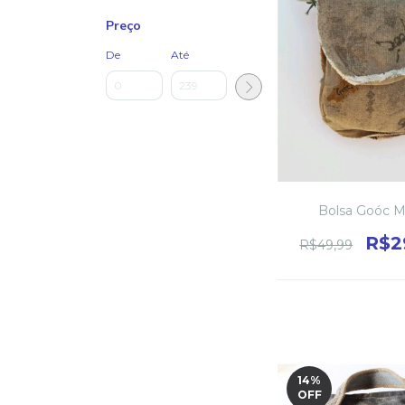
Preço
De
Até
Bolsa Goóc M
R$2
R$49,99
14
%
OFF