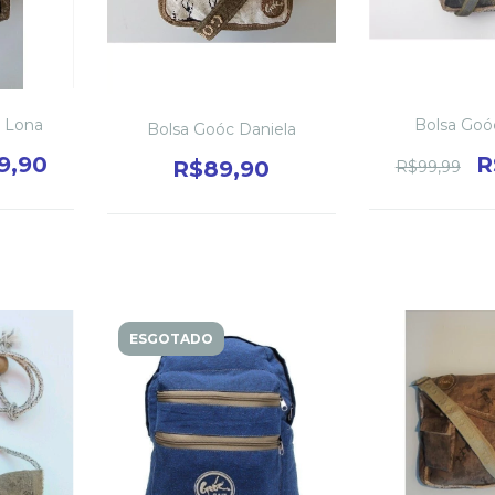
l Lona
Bolsa Goó
Bolsa Goóc Daniela
9,90
R
R$89,90
R$99,99
ESGOTADO