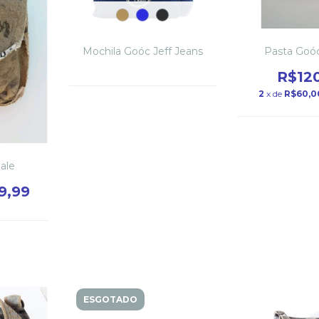
Mochila Goóc Jeff Jeans
Pasta Goó
R$12
2
x de
R$60,0
ale
9,99
ESGOTADO