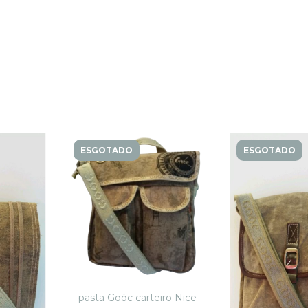
ESGOTADO
ESGOTADO
pasta Goóc carteiro Nice