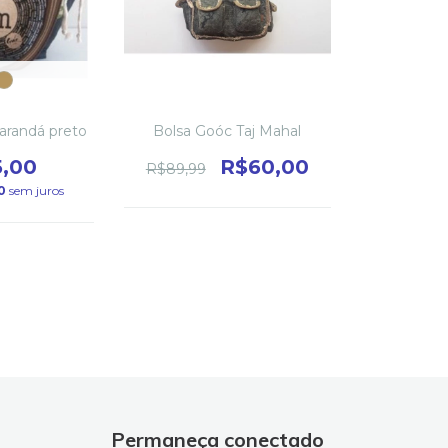
arandá preto
Bolsa Goóc Taj Mahal
5,00
R$60,00
R$89,99
0
sem juros
Permaneça conectado