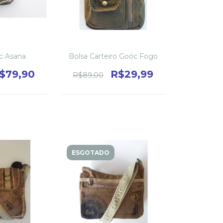
c Asana
Bolsa Carteiro Goóc Fogo
$79,90
R$29,99
R$89,00
ESGOTADO