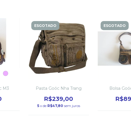
ESGOTADO
ESGOTADO
c M3
Pasta Goóc Nha Trang
Bolsa Goó
0
R$239,00
R$89
5
x de
R$47,80
sem juros