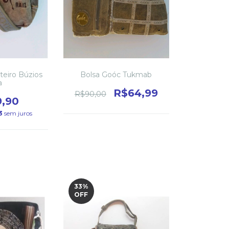
teiro Búzios
Bolsa Goóc Tukmab
a
R$64,99
R$90,00
9,90
3
sem juros
33
%
OFF