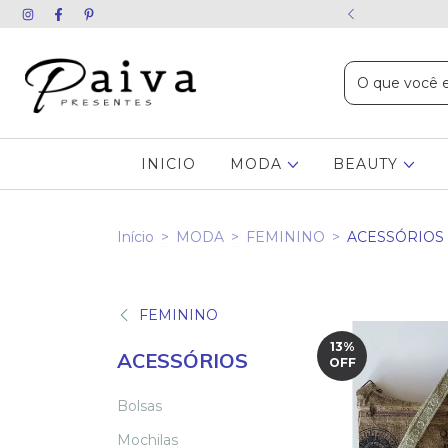
ida chame no WhatsApp
INICIO
MODA
BEAUTY
Início
>
MODA
>
FEMININO
>
ACESSÓRIOS
FEMININO
13
%
ACESSÓRIOS
OFF
Bolsas
Mochilas