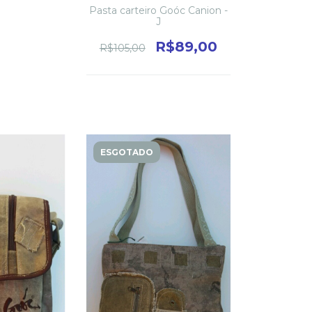
Pasta carteiro Goóc Canion -
J
R$89,00
R$105,00
ESGOTADO