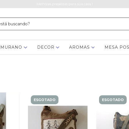
Melhores presentes para sua casa !
MURANO
DECOR
AROMAS
MESA PO
ESGOTADO
ESGOTADO