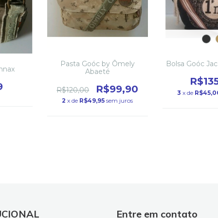
Pasta Goóc by Ômely
Bolsa Goóc Jac
nnax
Abaeté
R$13
9
R$99,90
R$120,00
3
x de
R$45,0
2
x de
R$49,95
sem juros
UCIONAL
Entre em contato