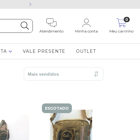
Está com dúvida cham
0
Atendimento
Minha conta
Meu carrinho
STA
VALE PRESENTE
OUTLET
ESGOTADO