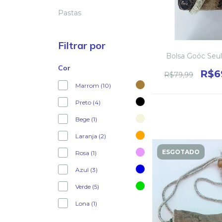
Pastas
Filtrar por
Bolsa Goóc Seu
Cor
R$6
R$79,99
Marrom (10)
Preto (4)
Bege (1)
Laranja (2)
ESGOTADO
Rosa (1)
Azul (3)
Verde (5)
Lona (1)